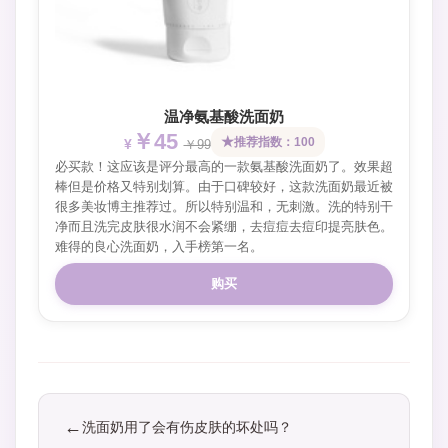
温净氨基酸洗面奶
￥45
推荐指数：100
￥99
必买款！这应该是评分最高的一款氨基酸洗面奶了。效果超
棒但是价格又特别划算。由于口碑较好，这款洗面奶最近被
很多美妆博主推荐过。所以特别温和，无刺激。洗的特别干
净而且洗完皮肤很水润不会紧绷，去痘痘去痘印提亮肤色。
难得的良心洗面奶，入手榜第一名。
购买
洗面奶用了会有伤皮肤的坏处吗？